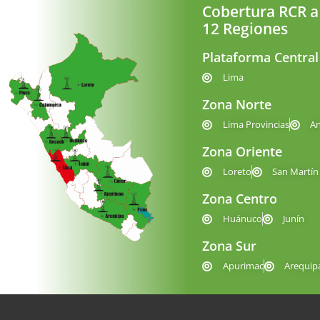
Cobertura RCR a
12 Regiones
Plataforma Central
Lima
Zona Norte
Lima Provincias
A
Zona Oriente
Loreto
San Martín
Zona Centro
Huánuco
Junín
Zona Sur
Apurimac
Arequip