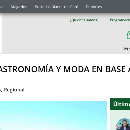
al
Magazine
Portadas Diarios del Perú
Deportes
¿Quienes somos?
Programaci
939 
ASTRONOMÍA Y MODA EN BASE A
s
,
Regional
Último