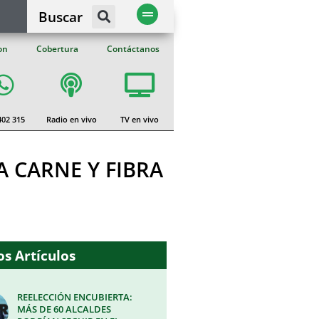
Buscar
on
Cobertura
Contáctanos
402 315
Radio en vivo
TV en vivo
 CARNE Y FIBRA
s Artículos
REELECCIÓN ENCUBIERTA:
MÁS DE 60 ALCALDES