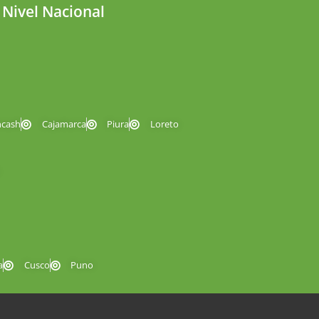
 Nivel Nacional
ncash
Cajamarca
Piura
Loreto
a
Cusco
Puno