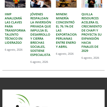
IIMP
JÓVENES
MINEM:
QUILLA
ANALIZARÁ
RESPALDAN
MINERÍA
RESOURCES
LAS CLAVES
LA INVERSIÓN
CONCENTRÓ
ACELERA EL
PARA
PRIVADA QUE
EL 76.1% DE
CRECIMIENTO
TRANSFORMAR
IMPULSA EL
LAS
DE CHAPI Y
TALENTO
DESARROLLO
EXPORTACIONES
PROYECTA SU
TÉCNICO EN
Y CIERRA
PERUANAS
EXPANSIÓN
LIDERAZGO
BRECHAS
ENTRE ENERO
HACIA
SOCIALES,
Y ABRIL
FINALES DE
6 agosto, 2026
SOSTIENE
2029
6 agosto, 2026
ESPECIALISTA
6 agosto, 2026
6 agosto, 2026