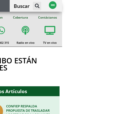
Buscar
on
Cobertura
Contáctanos
402 315
Radio en vivo
TV en vivo
MBO ESTÁN
ES
s Artículos
CONFIEP RESPALDA
PROPUESTA DE TRASLADAR