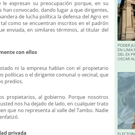
ue le expresan su preocupación porque, en su
los han convocado, dando lugar a que dirigentes,
bandera de lucha política la defensa del Agro en
tal como se encuentran inscritos en el padrón
e enviada, en similares términos, al titular del
PODER JU
EN LIMA 
mente con ellos
DEL EX P
OSCAR A
Estado ni la empresa hablan con el propietario
s políticas o el dirigente comunal o vecinal, que
os predios.
os propietarios, al gobierno. Porque nosotros
usted nos ha dejado de lado, en cualquier trato
ien que no representa al valle del Tambo. Nadie
enfatizó.
edad privada
ELECTORA