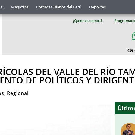
al
Magazine
Portadas Diarios del Perú
Deportes
¿Quienes somos?
Programaci
939 
RÍCOLAS DEL VALLE DEL RÍO TA
NTO DE POLÍTICOS Y DIRIGENT
os
,
Regional
Último