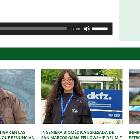
Utiliza
00:00
las
teclas
de
flecha
arriba/abajo
para
aumentar
o
disminuir
el
volumen.
IGAR EN LAS
INGENIERA BIOMÉDICA EGRESADA DE
INMI
S QUE RENUNCIAN
SAN MARCOS GANA FELLOWSHIP DEL MIT
PETR