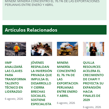
MINEM: MINERÍA CONCENTRÓ EL 76.1% DE LAS EXPORTACIONES
PERUANAS ENTRE ENERO Y ABRIL
Artículos Relacionados
IIMP
JÓVENES
MINEM:
QUILLA
ANALIZARÁ
RESPALDAN
MINERÍA
RESOURCES
LAS CLAVES
LA INVERSIÓN
CONCENTRÓ
ACELERA EL
PARA
PRIVADA QUE
EL 76.1% DE
CRECIMIENTO
TRANSFORMAR
IMPULSA EL
LAS
DE CHAPI Y
TALENTO
DESARROLLO
EXPORTACIONES
PROYECTA SU
TÉCNICO EN
Y CIERRA
PERUANAS
EXPANSIÓN
LIDERAZGO
BRECHAS
ENTRE ENERO
HACIA
SOCIALES,
Y ABRIL
FINALES DE
6 agosto, 2026
SOSTIENE
2029
6 agosto, 2026
ESPECIALISTA
6 agosto, 2026