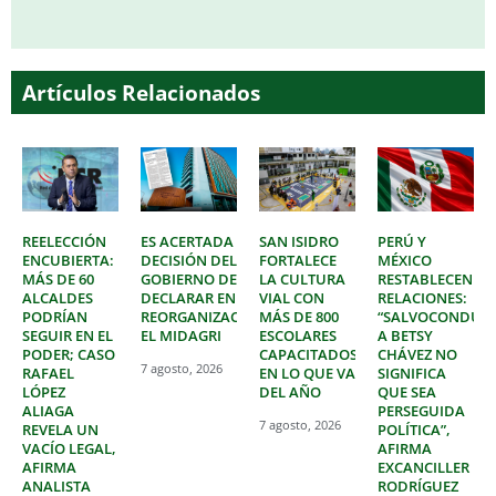
Artículos Relacionados
REELECCIÓN
ES ACERTADA
SAN ISIDRO
PERÚ Y
ENCUBIERTA:
DECISIÓN DEL
FORTALECE
MÉXICO
MÁS DE 60
GOBIERNO DE
LA CULTURA
RESTABLECEN
ALCALDES
DECLARAR EN
VIAL CON
RELACIONES:
PODRÍAN
REORGANIZACIÓN
MÁS DE 800
“SALVOCONDUC
SEGUIR EN EL
EL MIDAGRI
ESCOLARES
A BETSY
PODER; CASO
CAPACITADOS
CHÁVEZ NO
7 agosto, 2026
RAFAEL
EN LO QUE VA
SIGNIFICA
LÓPEZ
DEL AÑO
QUE SEA
ALIAGA
PERSEGUIDA
7 agosto, 2026
REVELA UN
POLÍTICA”,
VACÍO LEGAL,
AFIRMA
AFIRMA
EXCANCILLER
ANALISTA
RODRÍGUEZ