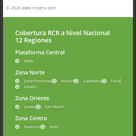
© 2026 www.rcrperu.com
Cobertura RCR a Nivel Nacional
12 Regiones
Plataforma Central
Lima
Zona Norte
Lima Provincias
Ancash
Cajamarca
Piura
Loreto
Zona Oriente
Loreto
San Martín
Zona Centro
Huánuco
Junín