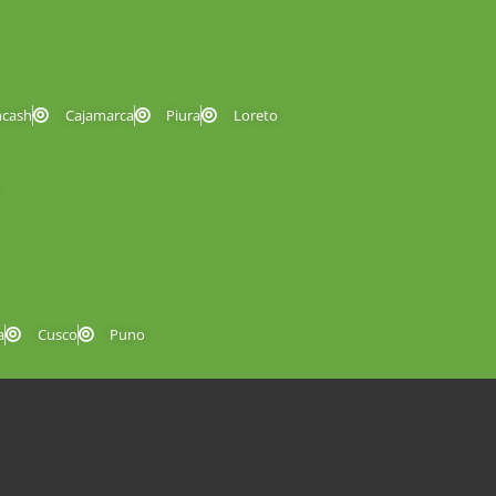
ncash
Cajamarca
Piura
Loreto
a
Cusco
Puno