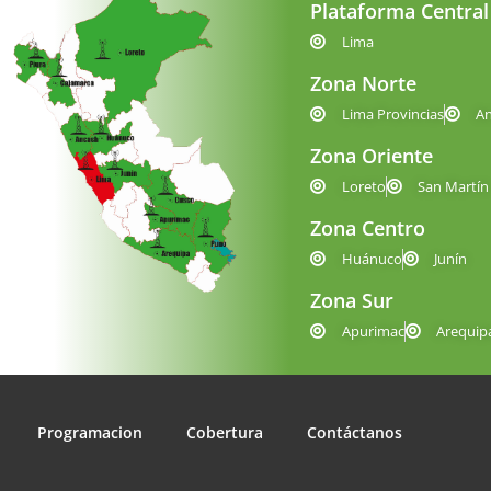
Plataforma Central
Lima
Zona Norte
Lima Provincias
A
Zona Oriente
Loreto
San Martín
Zona Centro
Huánuco
Junín
Zona Sur
Apurimac
Arequip
Programacion
Cobertura
Contáctanos