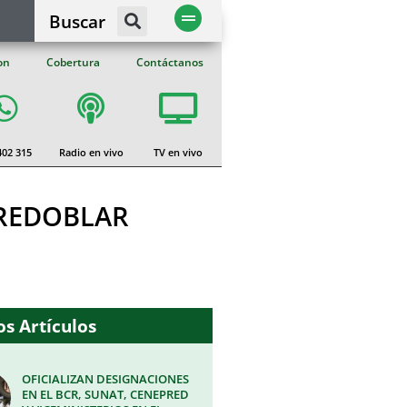
Buscar
on
Cobertura
Contáctanos
402 315
Radio en vivo
TV en vivo
 REDOBLAR
s Artículos
OFICIALIZAN DESIGNACIONES
EN EL BCR, SUNAT, CENEPRED