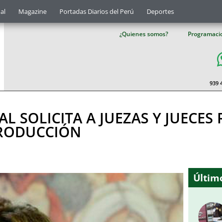
al
Magazine
Portadas Diarios del Perú
Deportes
¿Quienes somos?
Programaci
939 
AL SOLICITA A JUEZAS Y JUECES
PRODUCCIÓN
Último