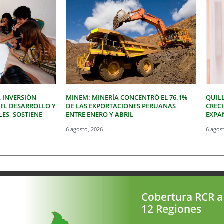
 INVERSIÓN
MINEM: MINERÍA CONCENTRÓ EL 76.1%
QUIL
 EL DESARROLLO Y
DE LAS EXPORTACIONES PERUANAS
CREC
LES, SOSTIENE
ENTRE ENERO Y ABRIL
EXPAN
6 agosto, 2026
6 agos
Cobertura RCR a
12 Regiones