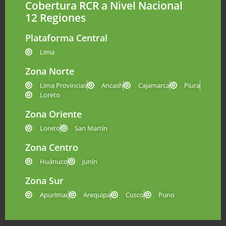
Cobertura RCR a Nivel Nacional
12 Regiones
Plataforma Central
Lima
Zona Norte
Lima Provincias
Ancash
Cajamarca
Piura
Loreto
Zona Oriente
Loreto
San Martín
Zona Centro
Huánuco
Junín
Zona Sur
Apurimac
Arequipa
Cusco
Puno