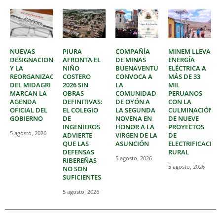
NUEVAS
PIURA
COMPAÑÍA
MINEM LLEVA
DESIGNACIONES
AFRONTA EL
DE MINAS
ENERGÍA
Y LA
NIÑO
BUENAVENTURA
ELÉCTRICA A
REORGANIZACIÓN
COSTERO
CONVOCA A
MÁS DE 33
DEL MIDAGRI
2026 SIN
LA
MIL
MARCAN LA
OBRAS
COMUNIDAD
PERUANOS
AGENDA
DEFINITIVAS:
DE OYÓN A
CON LA
OFICIAL DEL
EL COLEGIO
LA SEGUNDA
CULMINACIÓN
GOBIERNO
DE
NOVENA EN
DE NUEVE
INGENIEROS
HONOR A LA
PROYECTOS
5 agosto, 2026
ADVIERTE
VIRGEN DE LA
DE
QUE LAS
ASUNCIÓN
ELECTRIFICACIÓ
DEFENSAS
RURAL
5 agosto, 2026
RIBEREÑAS
5 agosto, 2026
NO SON
SUFICIENTES
5 agosto, 2026