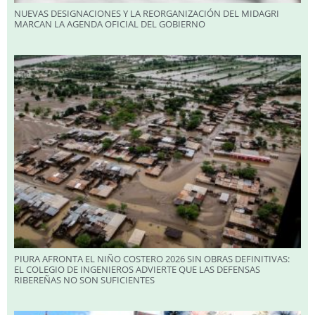
NUEVAS DESIGNACIONES Y LA REORGANIZACIÓN DEL MIDAGRI
MARCAN LA AGENDA OFICIAL DEL GOBIERNO
PIURA AFRONTA EL NIÑO COSTERO 2026 SIN OBRAS DEFINITIVAS:
EL COLEGIO DE INGENIEROS ADVIERTE QUE LAS DEFENSAS
RIBEREÑAS NO SON SUFICIENTES