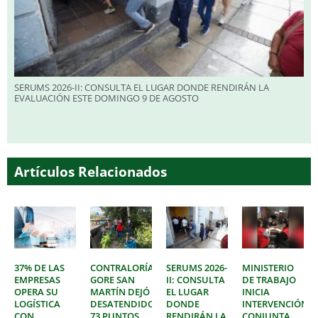
SERUMS 2026-II: CONSULTA EL LUGAR DONDE RENDIRÁN LA
EVALUACIÓN ESTE DOMINGO 9 DE AGOSTO
Artículos Relacionados
37% DE LAS
CONTRALORÍA:
SERUMS 2026-
MINISTERIO
EMPRESAS
GORE SAN
II: CONSULTA
DE TRABAJO
OPERA SU
MARTÍN DEJÓ
EL LUGAR
INICIA
LOGÍSTICA
DESATENDIDOS
DONDE
INTERVENCIÓN
CON
73 PUNTOS
RENDIRÁN LA
CONJUNTA