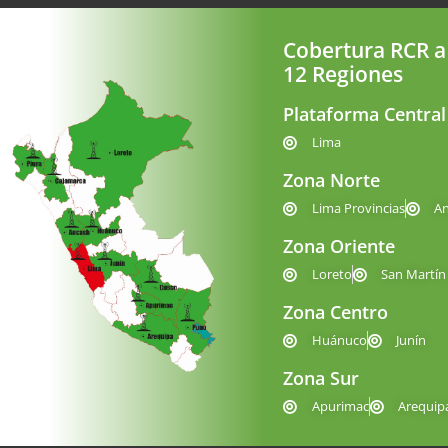
Cobertura RCR a
12 Regiones
Plataforma Central
Lima
Zona Norte
Lima Provincias
A
Zona Oriente
Loreto
San Martín
Zona Centro
Huánuco
Junín
Zona Sur
Apurimac
Arequip