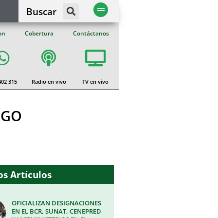
Buscar
on
Cobertura
Contáctanos
402 315
Radio en vivo
TV en vivo
OGO
D
s Artículos
OFICIALIZAN DESIGNACIONES
EN EL BCR, SUNAT, CENEPRED