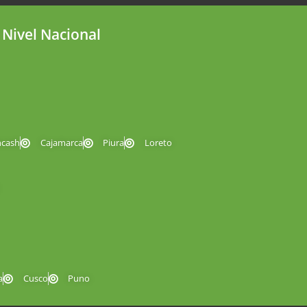
 Nivel Nacional
ncash
Cajamarca
Piura
Loreto
a
Cusco
Puno