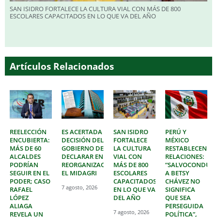
SAN ISIDRO FORTALECE LA CULTURA VIAL CON MÁS DE 800
ESCOLARES CAPACITADOS EN LO QUE VA DEL AÑO
Artículos Relacionados
REELECCIÓN
ES ACERTADA
SAN ISIDRO
PERÚ Y
ENCUBIERTA:
DECISIÓN DEL
FORTALECE
MÉXICO
MÁS DE 60
GOBIERNO DE
LA CULTURA
RESTABLECEN
ALCALDES
DECLARAR EN
VIAL CON
RELACIONES:
PODRÍAN
REORGANIZACIÓN
MÁS DE 800
“SALVOCONDUC
SEGUIR EN EL
EL MIDAGRI
ESCOLARES
A BETSY
PODER; CASO
CAPACITADOS
CHÁVEZ NO
7 agosto, 2026
RAFAEL
EN LO QUE VA
SIGNIFICA
LÓPEZ
DEL AÑO
QUE SEA
ALIAGA
PERSEGUIDA
7 agosto, 2026
REVELA UN
POLÍTICA”,