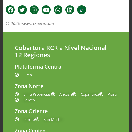
© 2026 www.rcrperu.com
Cobertura RCR a Nivel Nacional
12 Regiones
Plataforma Central
Lima
Zona Norte
Lima Provincias
Ancash
Cajamarca
Piura
Loreto
Zona Oriente
Loreto
San Martín
Zona Centro