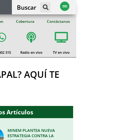
Buscar
on
Cobertura
Contáctanos
402 315
Radio en vivo
TV en vivo
PAL? AQUÍ TE
s Artículos
MINEM PLANTEA NUEVA
ESTRATEGIA CONTRA LA