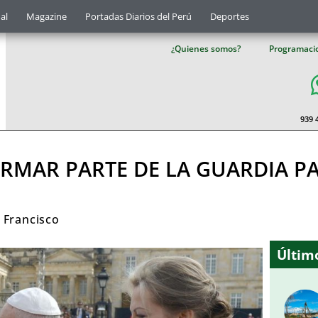
al
Magazine
Portadas Diarios del Perú
Deportes
¿Quienes somos?
Programaci
939 
ORMAR PARTE DE LA GUARDIA PA
 Francisco
Último