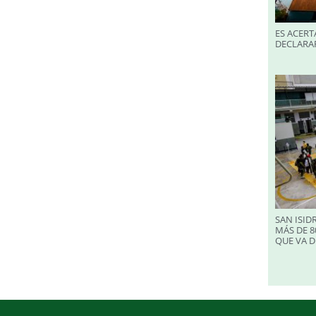
ES ACERT
DECLARA
SAN ISID
MÁS DE 8
QUE VA D