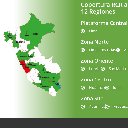
Cobertura RCR a
12 Regiones
Plataforma Central
Lima
Zona Norte
Lima Provincias
A
Zona Oriente
Loreto
San Martín
Zona Centro
Huánuco
Junín
Zona Sur
Apurimac
Arequip