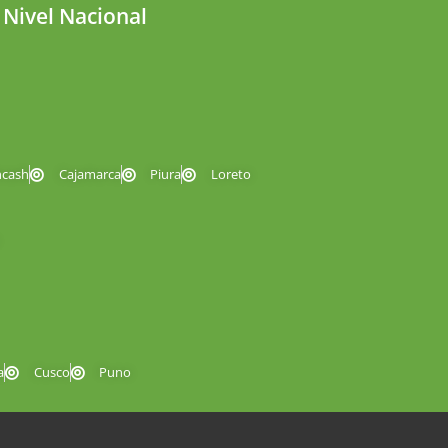
 Nivel Nacional
ncash
Cajamarca
Piura
Loreto
a
Cusco
Puno