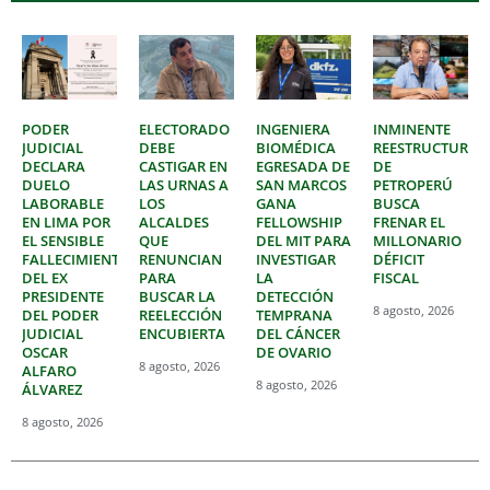
PODER
ELECTORADO
INGENIERA
INMINENTE
JUDICIAL
DEBE
BIOMÉDICA
REESTRUCTURAC
DECLARA
CASTIGAR EN
EGRESADA DE
DE
DUELO
LAS URNAS A
SAN MARCOS
PETROPERÚ
LABORABLE
LOS
GANA
BUSCA
EN LIMA POR
ALCALDES
FELLOWSHIP
FRENAR EL
EL SENSIBLE
QUE
DEL MIT PARA
MILLONARIO
FALLECIMIENTO
RENUNCIAN
INVESTIGAR
DÉFICIT
DEL EX
PARA
LA
FISCAL
PRESIDENTE
BUSCAR LA
DETECCIÓN
8 agosto, 2026
DEL PODER
REELECCIÓN
TEMPRANA
JUDICIAL
ENCUBIERTA
DEL CÁNCER
OSCAR
DE OVARIO
8 agosto, 2026
ALFARO
8 agosto, 2026
ÁLVAREZ
8 agosto, 2026