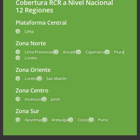
Cobertura RCR a Nivel Nacional
12 Regiones
Plataforma Central
Lima
Zona Norte
Lima Provincias
Ancash
Cajamarca
Piura
Loreto
Zona Oriente
Loreto
San Martín
Zona Centro
Huánuco
Junín
Zona Sur
Apurimac
Arequipa
Cusco
Puno