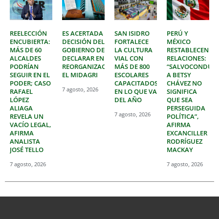
REELECCIÓN
ES ACERTADA
SAN ISIDRO
PERÚ Y
ENCUBIERTA:
DECISIÓN DEL
FORTALECE
MÉXICO
MÁS DE 60
GOBIERNO DE
LA CULTURA
RESTABLECEN
ALCALDES
DECLARAR EN
VIAL CON
RELACIONES:
PODRÍAN
REORGANIZACIÓN
MÁS DE 800
“SALVOCONDUC
SEGUIR EN EL
EL MIDAGRI
ESCOLARES
A BETSY
PODER; CASO
CAPACITADOS
CHÁVEZ NO
7 agosto, 2026
RAFAEL
EN LO QUE VA
SIGNIFICA
LÓPEZ
DEL AÑO
QUE SEA
ALIAGA
PERSEGUIDA
7 agosto, 2026
REVELA UN
POLÍTICA”,
VACÍO LEGAL,
AFIRMA
AFIRMA
EXCANCILLER
ANALISTA
RODRÍGUEZ
JOSÉ TELLO
MACKAY
7 agosto, 2026
7 agosto, 2026