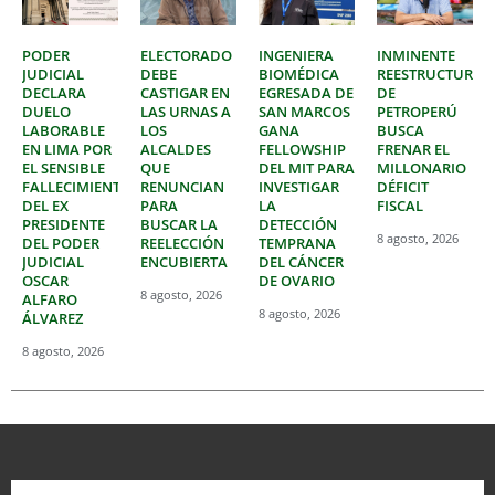
PODER
ELECTORADO
INGENIERA
INMINENTE
JUDICIAL
DEBE
BIOMÉDICA
REESTRUCTURAC
DECLARA
CASTIGAR EN
EGRESADA DE
DE
DUELO
LAS URNAS A
SAN MARCOS
PETROPERÚ
LABORABLE
LOS
GANA
BUSCA
EN LIMA POR
ALCALDES
FELLOWSHIP
FRENAR EL
EL SENSIBLE
QUE
DEL MIT PARA
MILLONARIO
FALLECIMIENTO
RENUNCIAN
INVESTIGAR
DÉFICIT
DEL EX
PARA
LA
FISCAL
PRESIDENTE
BUSCAR LA
DETECCIÓN
8 agosto, 2026
DEL PODER
REELECCIÓN
TEMPRANA
JUDICIAL
ENCUBIERTA
DEL CÁNCER
OSCAR
DE OVARIO
8 agosto, 2026
ALFARO
8 agosto, 2026
ÁLVAREZ
8 agosto, 2026