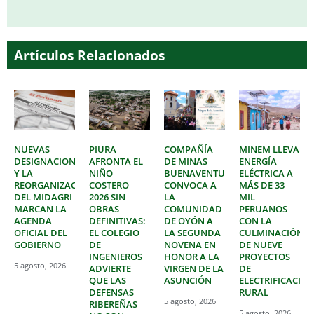
Artículos Relacionados
NUEVAS
PIURA
COMPAÑÍA
MINEM LLEVA
DESIGNACIONES
AFRONTA EL
DE MINAS
ENERGÍA
Y LA
NIÑO
BUENAVENTURA
ELÉCTRICA A
REORGANIZACIÓN
COSTERO
CONVOCA A
MÁS DE 33
DEL MIDAGRI
2026 SIN
LA
MIL
MARCAN LA
OBRAS
COMUNIDAD
PERUANOS
AGENDA
DEFINITIVAS:
DE OYÓN A
CON LA
OFICIAL DEL
EL COLEGIO
LA SEGUNDA
CULMINACIÓN
GOBIERNO
DE
NOVENA EN
DE NUEVE
INGENIEROS
HONOR A LA
PROYECTOS
5 agosto, 2026
ADVIERTE
VIRGEN DE LA
DE
QUE LAS
ASUNCIÓN
ELECTRIFICACIÓ
DEFENSAS
RURAL
5 agosto, 2026
RIBEREÑAS
5 agosto, 2026