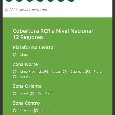
© 2026 www.rcrperu.com
Cobertura RCR a Nivel Nacional
12 Regiones
Plataforma Central
Lima
Zona Norte
Lima Provincias
Ancash
Cajamarca
Piura
Loreto
Zona Oriente
Loreto
San Martín
Zona Centro
Huánuco
Junín