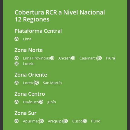
Cobertura RCR a Nivel Nacional
12 Regiones
Plataforma Central
Lima
Zona Norte
Lima Provincias
Ancash
Cajamarca
Piura
Loreto
Zona Oriente
Loreto
San Martín
Zona Centro
Huánuco
Junín
Zona Sur
Apurimac
Arequipa
Cusco
Puno