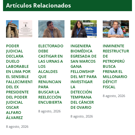
Artículos Relacionados
PODER
ELECTORADO
INGENIERA
INMINENTE
JUDICIAL
DEBE
BIOMÉDICA
REESTRUCTURAC
DECLARA
CASTIGAR EN
EGRESADA DE
DE
DUELO
LAS URNAS A
SAN MARCOS
PETROPERÚ
LABORABLE
LOS
GANA
BUSCA
EN LIMA POR
ALCALDES
FELLOWSHIP
FRENAR EL
EL SENSIBLE
QUE
DEL MIT PARA
MILLONARIO
FALLECIMIENTO
RENUNCIAN
INVESTIGAR
DÉFICIT
DEL EX
PARA
LA
FISCAL
PRESIDENTE
BUSCAR LA
DETECCIÓN
8 agosto, 2026
DEL PODER
REELECCIÓN
TEMPRANA
JUDICIAL
ENCUBIERTA
DEL CÁNCER
OSCAR
DE OVARIO
8 agosto, 2026
ALFARO
8 agosto, 2026
ÁLVAREZ
8 agosto, 2026