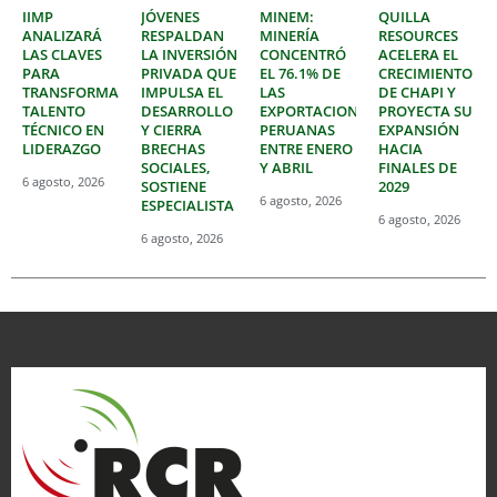
IIMP
JÓVENES
MINEM:
QUILLA
ANALIZARÁ
RESPALDAN
MINERÍA
RESOURCES
LAS CLAVES
LA INVERSIÓN
CONCENTRÓ
ACELERA EL
PARA
PRIVADA QUE
EL 76.1% DE
CRECIMIENTO
TRANSFORMAR
IMPULSA EL
LAS
DE CHAPI Y
TALENTO
DESARROLLO
EXPORTACIONES
PROYECTA SU
TÉCNICO EN
Y CIERRA
PERUANAS
EXPANSIÓN
LIDERAZGO
BRECHAS
ENTRE ENERO
HACIA
SOCIALES,
Y ABRIL
FINALES DE
6 agosto, 2026
SOSTIENE
2029
6 agosto, 2026
ESPECIALISTA
6 agosto, 2026
6 agosto, 2026