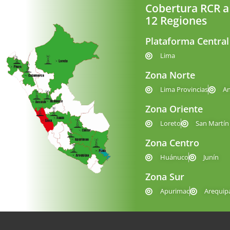
Cobertura RCR a
12 Regiones
Plataforma Central
Lima
Zona Norte
Lima Provincias
A
Zona Oriente
Loreto
San Martín
Zona Centro
Huánuco
Junín
Zona Sur
Apurimac
Arequip