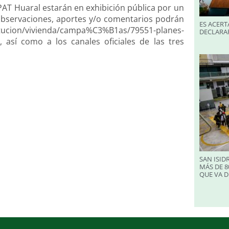
AT Huaral estarán en exhibición pública por un
observaciones, aportes y/o comentarios podrán
ES ACERT
itucion/vivienda/campa%C3%B1as/79551-planes-
DECLARA
a, así como a los canales oficiales de las tres
SAN ISID
MÁS DE 8
QUE VA D