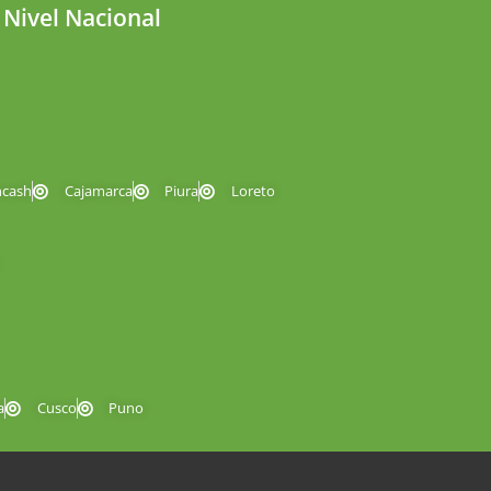
 Nivel Nacional
ncash
Cajamarca
Piura
Loreto
a
Cusco
Puno