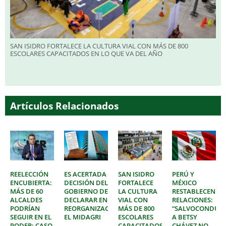
SAN ISIDRO FORTALECE LA CULTURA VIAL CON MÁS DE 800
ESCOLARES CAPACITADOS EN LO QUE VA DEL AÑO
Artículos Relacionados
REELECCIÓN
ES ACERTADA
SAN ISIDRO
PERÚ Y
ENCUBIERTA:
DECISIÓN DEL
FORTALECE
MÉXICO
MÁS DE 60
GOBIERNO DE
LA CULTURA
RESTABLECEN
ALCALDES
DECLARAR EN
VIAL CON
RELACIONES:
PODRÍAN
REORGANIZACIÓN
MÁS DE 800
“SALVOCONDUC
SEGUIR EN EL
EL MIDAGRI
ESCOLARES
A BETSY
PODER; CASO
CAPACITADOS
CHÁVEZ NO