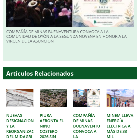
COMPAÑÍA DE MINAS BUENAVENTURA CONVOCA A LA
COMUNIDAD DE OYÓN A LA SEGUNDA NOVENA EN HONOR A LA
VIRGEN DE LA ASUNCIÓN
Artículos Relacionados
NUEVAS
PIURA
COMPAÑÍA
MINEM LLEVA
DESIGNACIONES
AFRONTA EL
DE MINAS
ENERGÍA
Y LA
NIÑO
BUENAVENTURA
ELÉCTRICA A
REORGANIZACIÓN
COSTERO
CONVOCA A
MÁS DE 33
DEL MIDAGRI
2026 SIN
LA
MIL