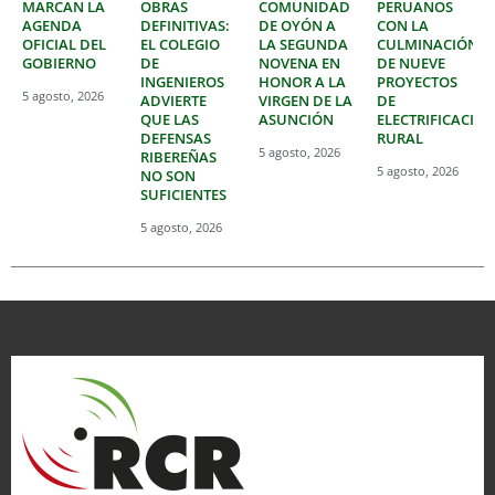
MARCAN LA
OBRAS
COMUNIDAD
PERUANOS
AGENDA
DEFINITIVAS:
DE OYÓN A
CON LA
OFICIAL DEL
EL COLEGIO
LA SEGUNDA
CULMINACIÓN
GOBIERNO
DE
NOVENA EN
DE NUEVE
INGENIEROS
HONOR A LA
PROYECTOS
5 agosto, 2026
ADVIERTE
VIRGEN DE LA
DE
QUE LAS
ASUNCIÓN
ELECTRIFICACIÓ
DEFENSAS
RURAL
5 agosto, 2026
RIBEREÑAS
5 agosto, 2026
NO SON
SUFICIENTES
5 agosto, 2026