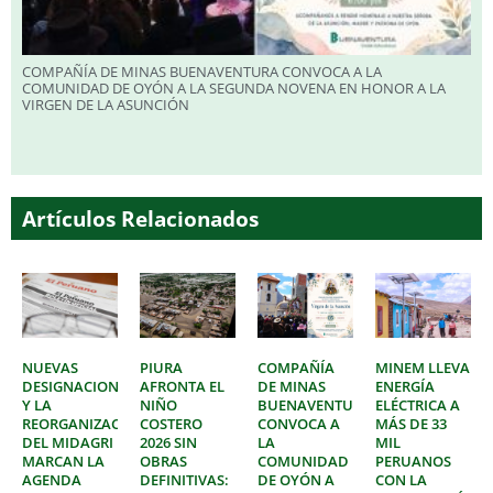
COMPAÑÍA DE MINAS BUENAVENTURA CONVOCA A LA
COMUNIDAD DE OYÓN A LA SEGUNDA NOVENA EN HONOR A LA
VIRGEN DE LA ASUNCIÓN
Artículos Relacionados
NUEVAS
PIURA
COMPAÑÍA
MINEM LLEVA
DESIGNACIONES
AFRONTA EL
DE MINAS
ENERGÍA
Y LA
NIÑO
BUENAVENTURA
ELÉCTRICA A
REORGANIZACIÓN
COSTERO
CONVOCA A
MÁS DE 33
DEL MIDAGRI
2026 SIN
LA
MIL
MARCAN LA
OBRAS
COMUNIDAD
PERUANOS
AGENDA
DEFINITIVAS:
DE OYÓN A
CON LA