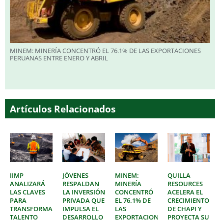
MINEM: MINERÍA CONCENTRÓ EL 76.1% DE LAS EXPORTACIONES
PERUANAS ENTRE ENERO Y ABRIL
Artículos Relacionados
IIMP
JÓVENES
MINEM:
QUILLA
ANALIZARÁ
RESPALDAN
MINERÍA
RESOURCES
LAS CLAVES
LA INVERSIÓN
CONCENTRÓ
ACELERA EL
PARA
PRIVADA QUE
EL 76.1% DE
CRECIMIENTO
TRANSFORMAR
IMPULSA EL
LAS
DE CHAPI Y
TALENTO
DESARROLLO
EXPORTACIONES
PROYECTA SU