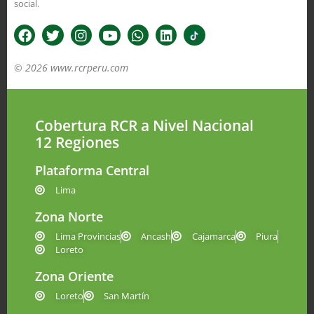
social.
© 2026 www.rcrperu.com
Cobertura RCR a Nivel Nacional
12 Regiones
Plataforma Central
Lima
Zona Norte
Lima Provincias
Ancash
Cajamarca
Piura
Loreto
Zona Oriente
Loreto
San Martín