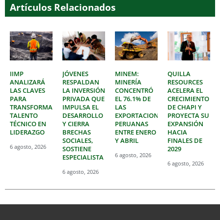
Artículos Relacionados
IIMP
JÓVENES
MINEM:
QUILLA
ANALIZARÁ
RESPALDAN
MINERÍA
RESOURCES
LAS CLAVES
LA INVERSIÓN
CONCENTRÓ
ACELERA EL
PARA
PRIVADA QUE
EL 76.1% DE
CRECIMIENTO
TRANSFORMAR
IMPULSA EL
LAS
DE CHAPI Y
TALENTO
DESARROLLO
EXPORTACIONES
PROYECTA SU
TÉCNICO EN
Y CIERRA
PERUANAS
EXPANSIÓN
LIDERAZGO
BRECHAS
ENTRE ENERO
HACIA
SOCIALES,
Y ABRIL
FINALES DE
6 agosto, 2026
SOSTIENE
2029
6 agosto, 2026
ESPECIALISTA
6 agosto, 2026
6 agosto, 2026