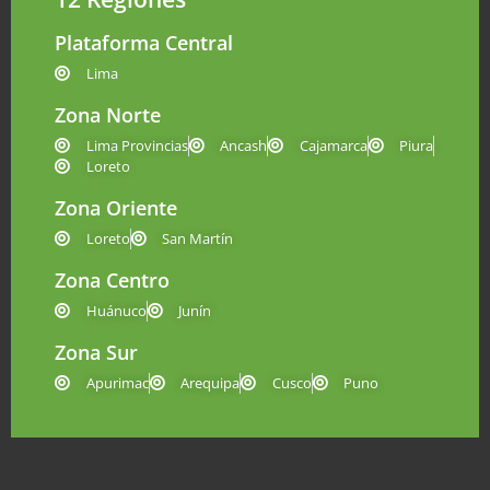
Plataforma Central
Lima
Zona Norte
Lima Provincias
Ancash
Cajamarca
Piura
Loreto
Zona Oriente
Loreto
San Martín
Zona Centro
Huánuco
Junín
Zona Sur
Apurimac
Arequipa
Cusco
Puno