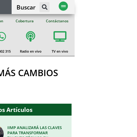
Buscar
on
Cobertura
Contáctanos
402 315
Radio en vivo
TV en vivo
 MÁS CAMBIOS
s Artículos
IIMP ANALIZARÁ LAS CLAVES
PARA TRANSFORMAR