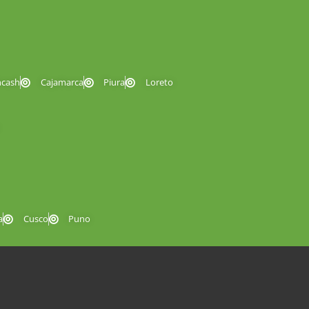
ncash
Cajamarca
Piura
Loreto
a
Cusco
Puno