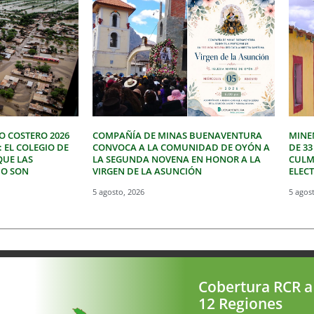
O COSTERO 2026
COMPAÑÍA DE MINAS BUENAVENTURA
MINE
: EL COLEGIO DE
CONVOCA A LA COMUNIDAD DE OYÓN A
DE 3
QUE LAS
LA SEGUNDA NOVENA EN HONOR A LA
CULM
NO SON
VIRGEN DE LA ASUNCIÓN
ELEC
5 agosto, 2026
5 agos
Cobertura RCR a
12 Regiones