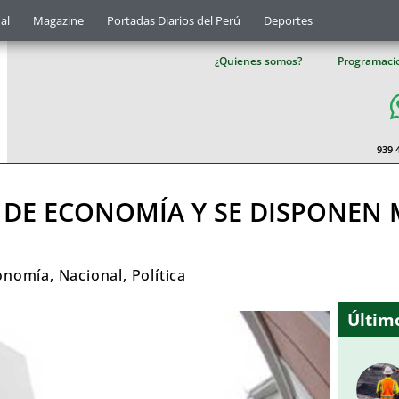
al
Magazine
Portadas Diarios del Perú
Deportes
¿Quienes somos?
Programaci
939 
 DE ECONOMÍA Y SE DISPONEN
onomía
,
Nacional
,
Política
Último