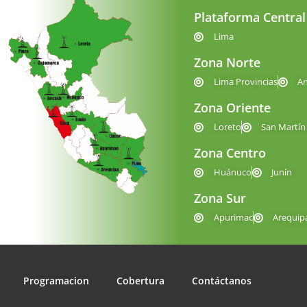
Plataforma Central
Lima
Zona Norte
Lima Provincias
A
Zona Oriente
Loreto
San Martín
Zona Centro
Huánuco
Junín
Zona Sur
Apurimac
Arequip
Programacion
Cobertura
Contáctanos