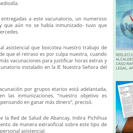
mediodía.
s entregadas a este vacunatorio, un numeroso
-y que aún no se había inmunizado- tuvo que
Mercedes.
al asistencial que boicotea nuestro trabajo de
e que el retraso es por culpa nuestra, cuando
REELECCI
ALCALDES
r más vacunaciones para justificar horas extras y
CASO RAF
unatorio instalado en la IE Nuestra Señora del
LEGAL, A
vacunación por grupos etarios está adelantada,
n las inmunizaciones, “nuestro objetivo es
 pensando en ganar más dinero”, precisó.
de la Red de Salud de Abancay, Indira Pichihua
ento de manera extraoficial sobre este tipo de
ersonal asistencial.