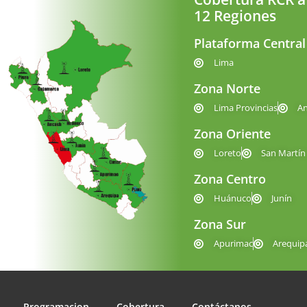
12 Regiones
Plataforma Central
Lima
Zona Norte
Lima Provincias
A
Zona Oriente
Loreto
San Martín
Zona Centro
Huánuco
Junín
Zona Sur
Apurimac
Arequip
Programacion
Cobertura
Contáctanos