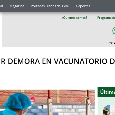
al
Magazine
Portadas Diarios del Perú
Deportes
¿Quienes somos?
Programaci
939 
R DEMORA EN VACUNATORIO DE
Último