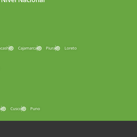
ncash
Cajamarca
Piura
Loreto
a
Cusco
Puno