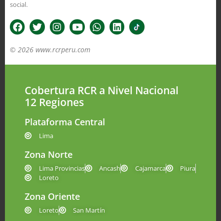
social.
© 2026 www.rcrperu.com
Cobertura RCR a Nivel Nacional
12 Regiones
Plataforma Central
Lima
Zona Norte
Lima Provincias
Ancash
Cajamarca
Piura
Loreto
Zona Oriente
Loreto
San Martín