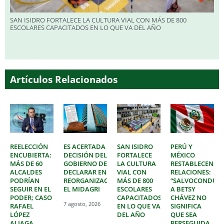
SAN ISIDRO FORTALECE LA CULTURA VIAL CON MÁS DE 800
ESCOLARES CAPACITADOS EN LO QUE VA DEL AÑO
Artículos Relacionados
REELECCIÓN
ES ACERTADA
SAN ISIDRO
PERÚ Y
ENCUBIERTA:
DECISIÓN DEL
FORTALECE
MÉXICO
MÁS DE 60
GOBIERNO DE
LA CULTURA
RESTABLECEN
ALCALDES
DECLARAR EN
VIAL CON
RELACIONES:
PODRÍAN
REORGANIZACIÓN
MÁS DE 800
“SALVOCONDUC
SEGUIR EN EL
EL MIDAGRI
ESCOLARES
A BETSY
PODER; CASO
CAPACITADOS
CHÁVEZ NO
7 agosto, 2026
RAFAEL
EN LO QUE VA
SIGNIFICA
LÓPEZ
DEL AÑO
QUE SEA
ALIAGA
PERSEGUIDA