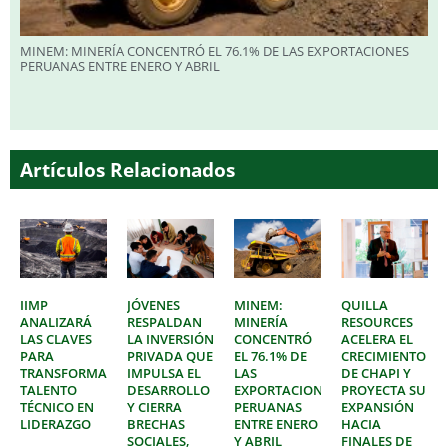
MINEM: MINERÍA CONCENTRÓ EL 76.1% DE LAS EXPORTACIONES
PERUANAS ENTRE ENERO Y ABRIL
Artículos Relacionados
IIMP
JÓVENES
MINEM:
QUILLA
ANALIZARÁ
RESPALDAN
MINERÍA
RESOURCES
LAS CLAVES
LA INVERSIÓN
CONCENTRÓ
ACELERA EL
PARA
PRIVADA QUE
EL 76.1% DE
CRECIMIENTO
TRANSFORMAR
IMPULSA EL
LAS
DE CHAPI Y
TALENTO
DESARROLLO
EXPORTACIONES
PROYECTA SU
TÉCNICO EN
Y CIERRA
PERUANAS
EXPANSIÓN
LIDERAZGO
BRECHAS
ENTRE ENERO
HACIA
SOCIALES,
Y ABRIL
FINALES DE