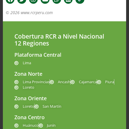
© 2026 www.rcrperu.com
Cobertura RCR a Nivel Nacional
12 Regiones
Plataforma Central
Lima
Zona Norte
Lima Provincias
Ancash
Cajamarca
Piura
Loreto
Zona Oriente
Loreto
San Martín
Zona Centro
Huánuco
Junín