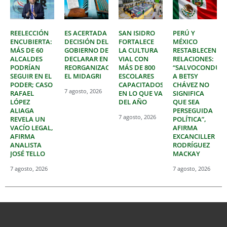
REELECCIÓN
ES ACERTADA
SAN ISIDRO
PERÚ Y
ENCUBIERTA:
DECISIÓN DEL
FORTALECE
MÉXICO
MÁS DE 60
GOBIERNO DE
LA CULTURA
RESTABLECEN
ALCALDES
DECLARAR EN
VIAL CON
RELACIONES:
PODRÍAN
REORGANIZACIÓN
MÁS DE 800
“SALVOCONDUC
SEGUIR EN EL
EL MIDAGRI
ESCOLARES
A BETSY
PODER; CASO
CAPACITADOS
CHÁVEZ NO
7 agosto, 2026
RAFAEL
EN LO QUE VA
SIGNIFICA
LÓPEZ
DEL AÑO
QUE SEA
ALIAGA
PERSEGUIDA
7 agosto, 2026
REVELA UN
POLÍTICA”,
VACÍO LEGAL,
AFIRMA
AFIRMA
EXCANCILLER
ANALISTA
RODRÍGUEZ
JOSÉ TELLO
MACKAY
7 agosto, 2026
7 agosto, 2026