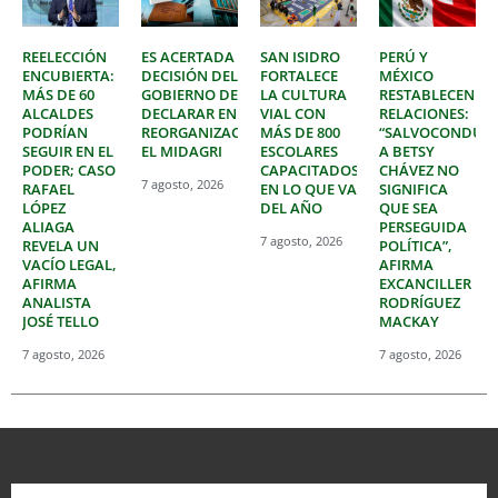
REELECCIÓN
ES ACERTADA
SAN ISIDRO
PERÚ Y
ENCUBIERTA:
DECISIÓN DEL
FORTALECE
MÉXICO
MÁS DE 60
GOBIERNO DE
LA CULTURA
RESTABLECEN
ALCALDES
DECLARAR EN
VIAL CON
RELACIONES:
PODRÍAN
REORGANIZACIÓN
MÁS DE 800
“SALVOCONDUC
SEGUIR EN EL
EL MIDAGRI
ESCOLARES
A BETSY
PODER; CASO
CAPACITADOS
CHÁVEZ NO
7 agosto, 2026
RAFAEL
EN LO QUE VA
SIGNIFICA
LÓPEZ
DEL AÑO
QUE SEA
ALIAGA
PERSEGUIDA
7 agosto, 2026
REVELA UN
POLÍTICA”,
VACÍO LEGAL,
AFIRMA
AFIRMA
EXCANCILLER
ANALISTA
RODRÍGUEZ
JOSÉ TELLO
MACKAY
7 agosto, 2026
7 agosto, 2026