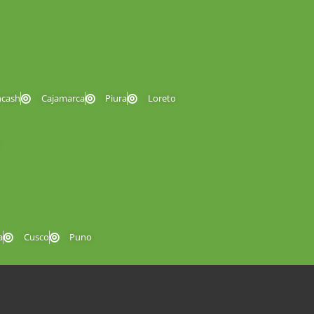
ncash
Cajamarca
Piura
Loreto
a
Cusco
Puno