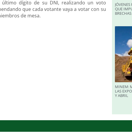
 último dígito de su DNI, realizando un voto
JÓVENES 
omendando que cada votante vaya a votar con su
QUE IMPU
BRECHAS 
 miembros de mesa.
MINEM: M
LAS EXP
Y ABRIL