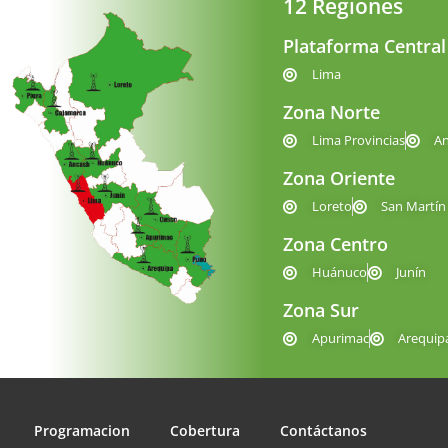
12 Regiones
Plataforma Central
Lima
Zona Norte
Lima Provincias
A
Zona Oriente
Loreto
San Martín
Zona Centro
Huánuco
Junín
Zona Sur
Apurimac
Arequip
Programacion
Cobertura
Contáctanos