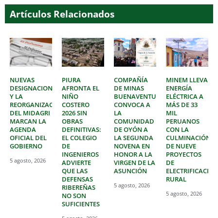
Artículos Relacionados
NUEVAS
PIURA
COMPAÑÍA
MINEM LLEVA
DESIGNACIONES
AFRONTA EL
DE MINAS
ENERGÍA
Y LA
NIÑO
BUENAVENTURA
ELÉCTRICA A
REORGANIZACIÓN
COSTERO
CONVOCA A
MÁS DE 33
DEL MIDAGRI
2026 SIN
LA
MIL
MARCAN LA
OBRAS
COMUNIDAD
PERUANOS
AGENDA
DEFINITIVAS:
DE OYÓN A
CON LA
OFICIAL DEL
EL COLEGIO
LA SEGUNDA
CULMINACIÓN
GOBIERNO
DE
NOVENA EN
DE NUEVE
INGENIEROS
HONOR A LA
PROYECTOS
5 agosto, 2026
ADVIERTE
VIRGEN DE LA
DE
QUE LAS
ASUNCIÓN
ELECTRIFICACIÓ
DEFENSAS
RURAL
5 agosto, 2026
RIBEREÑAS
5 agosto, 2026
NO SON
SUFICIENTES