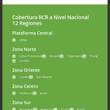
Cobertura RCR a Nivel Nacional
12 Regiones
Plataforma Central
Lima
Zona Norte
Lima Provincias
Ancash
Cajamarca
Piura
Loreto
Zona Oriente
Loreto
San Martín
Zona Centro
Huánuco
Junín
Zona Sur
Apurimac
Arequipa
Cusco
Puno