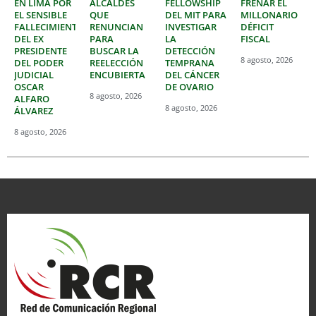
EN LIMA POR
ALCALDES
FELLOWSHIP
FRENAR EL
EL SENSIBLE
QUE
DEL MIT PARA
MILLONARIO
FALLECIMIENTO
RENUNCIAN
INVESTIGAR
DÉFICIT
DEL EX
PARA
LA
FISCAL
PRESIDENTE
BUSCAR LA
DETECCIÓN
8 agosto, 2026
DEL PODER
REELECCIÓN
TEMPRANA
JUDICIAL
ENCUBIERTA
DEL CÁNCER
OSCAR
DE OVARIO
8 agosto, 2026
ALFARO
8 agosto, 2026
ÁLVAREZ
8 agosto, 2026