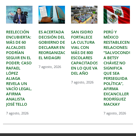
REELECCIÓN
ES ACERTADA
SAN ISIDRO
PERÚ Y
ENCUBIERTA:
DECISIÓN DEL
FORTALECE
MÉXICO
MÁS DE 60
GOBIERNO DE
LA CULTURA
RESTABLECEN
ALCALDES
DECLARAR EN
VIAL CON
RELACIONES:
PODRÍAN
REORGANIZACIÓN
MÁS DE 800
“SALVOCONDUC
SEGUIR EN EL
EL MIDAGRI
ESCOLARES
A BETSY
PODER; CASO
CAPACITADOS
CHÁVEZ NO
7 agosto, 2026
RAFAEL
EN LO QUE VA
SIGNIFICA
LÓPEZ
DEL AÑO
QUE SEA
ALIAGA
PERSEGUIDA
7 agosto, 2026
REVELA UN
POLÍTICA”,
VACÍO LEGAL,
AFIRMA
AFIRMA
EXCANCILLER
ANALISTA
RODRÍGUEZ
JOSÉ TELLO
MACKAY
7 agosto, 2026
7 agosto, 2026