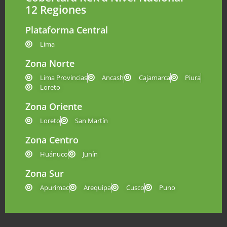
12 Regiones
Plataforma Central
Lima
Zona Norte
Lima Provincias
Ancash
Cajamarca
Piura
Loreto
Zona Oriente
Loreto
San Martín
Zona Centro
Huánuco
Junín
Zona Sur
Apurimac
Arequipa
Cusco
Puno