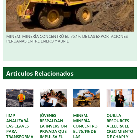
MINEM: MINERÍA CONCENTRÓ EL 76.1% DE LAS EXPORTACIONES
PERUANAS ENTRE ENERO Y ABRIL
Artículos Relacionados
IIMP
JÓVENES
MINEM:
QUILLA
ANALIZARÁ
RESPALDAN
MINERÍA
RESOURCES
LAS CLAVES
LA INVERSIÓN
CONCENTRÓ
ACELERA EL
PARA
PRIVADA QUE
EL 76.1% DE
CRECIMIENTO
TRANSFORMAR
IMPULSA EL
LAS
DE CHAPI Y