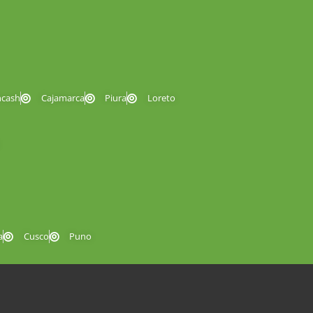
ncash
Cajamarca
Piura
Loreto
a
Cusco
Puno