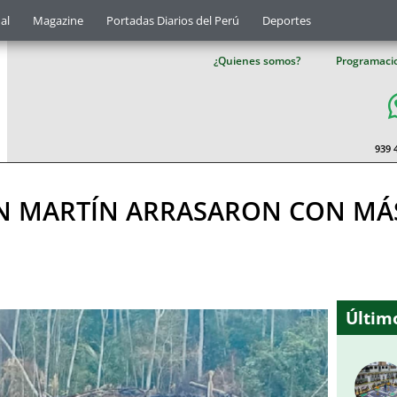
al
Magazine
Portadas Diarios del Perú
Deportes
¿Quienes somos?
Programaci
939 
AN MARTÍN ARRASARON CON MÁS
Último