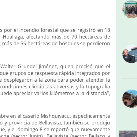
por el incendio forestal que se registró en 18
El Huallaga, afectando más de 70 hectáreas de
to, más de 55 hectáreas de bosques se perdieron
 Walter Grundel Jiménez, quien precisó que el
 y que grupos de respuesta rápida integrados por
e desplegaron a la zona para poder atender la
condiciones climáticas adversas y la topografía
uede apreciar varios kilómetros a la distancia”,
mbre en el caserío Mishquiyacu, específicamente
to y provincia de Bellavista, también se produjo
que, y el domingo 8 se reportó que nuevamente
he (sector Junín), Bellavista (sector Bellaco y