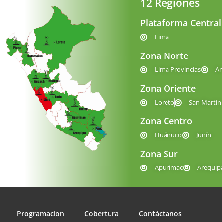
12 Regiones
Plataforma Central
Lima
Zona Norte
Lima Provincias
A
Zona Oriente
Loreto
San Martín
Zona Centro
Huánuco
Junín
Zona Sur
Apurimac
Arequip
Programacion
Cobertura
Contáctanos