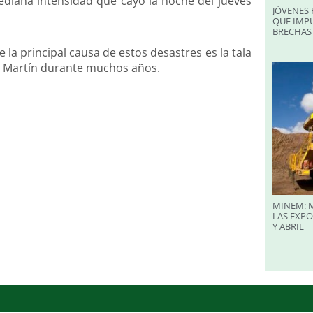
ediana intensidad que cayó la noche del jueves
JÓVENES 
QUE IMPU
BRECHAS 
la principal causa de estos desastres es la tala
an Martín durante muchos años.
MINEM: M
LAS EXP
Y ABRIL