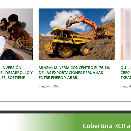
 INVERSIÓN
MINEM: MINERÍA CONCENTRÓ EL 76.1%
QUIL
 EL DESARROLLO Y
DE LAS EXPORTACIONES PERUANAS
CREC
LES, SOSTIENE
ENTRE ENERO Y ABRIL
EXPAN
6 agosto, 2026
6 agos
Cobertura RCR a