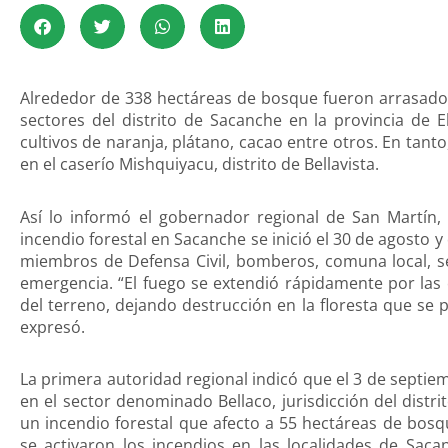
Alrededor de 338 hectáreas de bosque fueron arrasados 
sectores del distrito de Sacanche en la provincia de 
cultivos de naranja, plátano, cacao entre otros. En tan
en el caserío Mishquiyacu, distrito de Bellavista.
Así lo informó el gobernador regional de San Martín,
incendio forestal en Sacanche se inició el 30 de agosto
miembros de Defensa Civil, bomberos, comuna local, s
emergencia. “El fuego se extendió rápidamente por las 
del terreno, dejando destrucción en la floresta que se p
expresó.
La primera autoridad regional indicó que el 3 de septie
en el sector denominado Bellaco, jurisdicción del distri
un incendio forestal que afecto a 55 hectáreas de bos
se activaron los incendios en las localidades de Sacanc