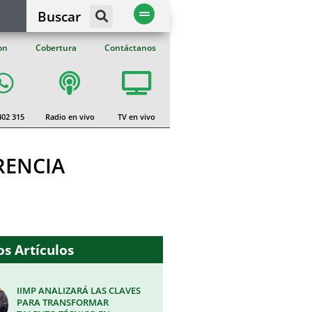
Buscar
on
Cobertura
Contáctanos
402 315
Radio en vivo
TV en vivo
RENCIA
s Artículos
IIMP ANALIZARÁ LAS CLAVES
PARA TRANSFORMAR