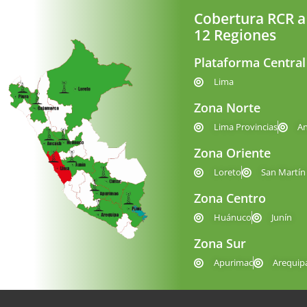
Cobertura RCR a
12 Regiones
Plataforma Central
Lima
Zona Norte
Lima Provincias
A
Zona Oriente
Loreto
San Martín
Zona Centro
Huánuco
Junín
Zona Sur
Apurimac
Arequip