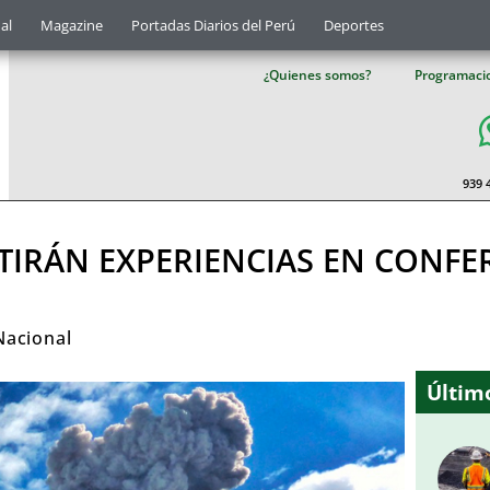
al
Magazine
Portadas Diarios del Perú
Deportes
¿Quienes somos?
Programaci
939 
IRÁN EXPERIENCIAS EN CONFE
Nacional
Último