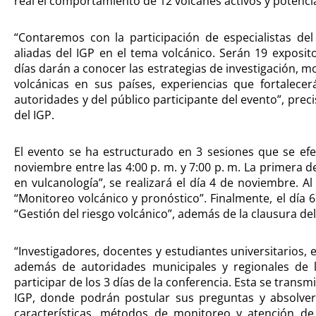
real el comportamiento de 12 volcanes activos y potencia
“Contaremos con la participación de especialistas de
aliadas del IGP en el tema volcánico. Serán 19 exposit
días darán a conocer las estrategias de investigación, 
volcánicas en sus países, experiencias que fortalece
autoridades y del público participante del evento”, prec
del IGP.
El evento se ha estructurado en 3 sesiones que se efe
noviembre entre las 4:00 p. m. y 7:00 p. m. La primera d
en vulcanología”, se realizará el día 4 de noviembre. Al 
“Monitoreo volcánico y pronóstico”. Finalmente, el día 
“Gestión del riesgo volcánico”, además de la clausura del
“Investigadores, docentes y estudiantes universitarios, e
además de autoridades municipales y regionales de la
participar de los 3 días de la conferencia. Esta se transmi
IGP, donde podrán postular sus preguntas y absolver 
características, métodos de monitoreo y atención de