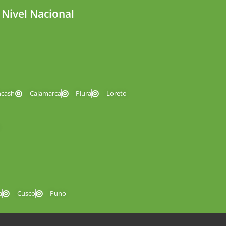
 Nivel Nacional
ncash
Cajamarca
Piura
Loreto
a
Cusco
Puno