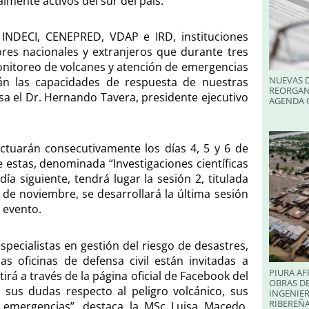
lmente activos del sur del país.
l INDECI, CENEPRED, VDAP e IRD, instituciones
ores nacionales y extranjeros que durante tres
monitoreo de volcanes y atención de emergencias
NUEVAS D
rán las capacidades de respuesta de nuestras
REORGAN
isa el Dr. Hernando Tavera, presidente ejecutivo
AGENDA O
ctuarán consecutivamente los días 4, 5 y 6 de
e estas, denominada “Investigaciones científicas
día siguiente, tendrá lugar la sesión 2, titulada
6 de noviembre, se desarrollará la última sesión
 evento.
specialistas en gestión del riesgo de desastres,
s oficinas de defensa civil están invitadas a
PIURA AF
tirá a través de la página oficial de Facebook del
OBRAS DE
sus dudas respecto al peligro volcánico, sus
INGENIER
RIBEREÑA
 emergencias”, destaca la MSc Luisa Macedo,