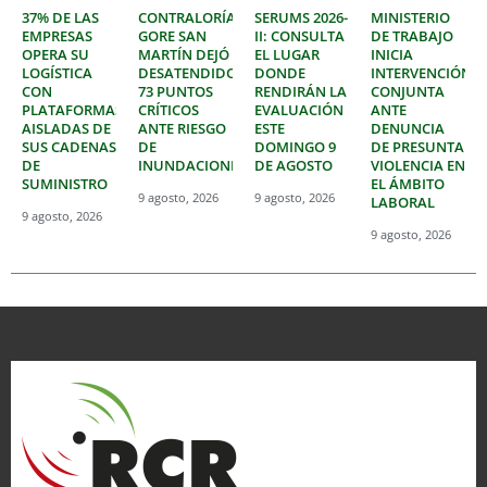
37% DE LAS
CONTRALORÍA:
SERUMS 2026-
MINISTERIO
EMPRESAS
GORE SAN
II: CONSULTA
DE TRABAJO
OPERA SU
MARTÍN DEJÓ
EL LUGAR
INICIA
LOGÍSTICA
DESATENDIDOS
DONDE
INTERVENCIÓN
CON
73 PUNTOS
RENDIRÁN LA
CONJUNTA
PLATAFORMAS
CRÍTICOS
EVALUACIÓN
ANTE
AISLADAS DE
ANTE RIESGO
ESTE
DENUNCIA
SUS CADENAS
DE
DOMINGO 9
DE PRESUNTA
DE
INUNDACIONES
DE AGOSTO
VIOLENCIA EN
SUMINISTRO
EL ÁMBITO
9 agosto, 2026
9 agosto, 2026
LABORAL
9 agosto, 2026
9 agosto, 2026