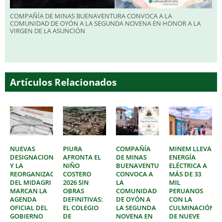
COMPAÑÍA DE MINAS BUENAVENTURA CONVOCA A LA
COMUNIDAD DE OYÓN A LA SEGUNDA NOVENA EN HONOR A LA
VIRGEN DE LA ASUNCIÓN
Artículos Relacionados
NUEVAS
PIURA
COMPAÑÍA
MINEM LLEVA
DESIGNACIONES
AFRONTA EL
DE MINAS
ENERGÍA
Y LA
NIÑO
BUENAVENTURA
ELÉCTRICA A
REORGANIZACIÓN
COSTERO
CONVOCA A
MÁS DE 33
DEL MIDAGRI
2026 SIN
LA
MIL
MARCAN LA
OBRAS
COMUNIDAD
PERUANOS
AGENDA
DEFINITIVAS:
DE OYÓN A
CON LA
OFICIAL DEL
EL COLEGIO
LA SEGUNDA
CULMINACIÓN
GOBIERNO
DE
NOVENA EN
DE NUEVE