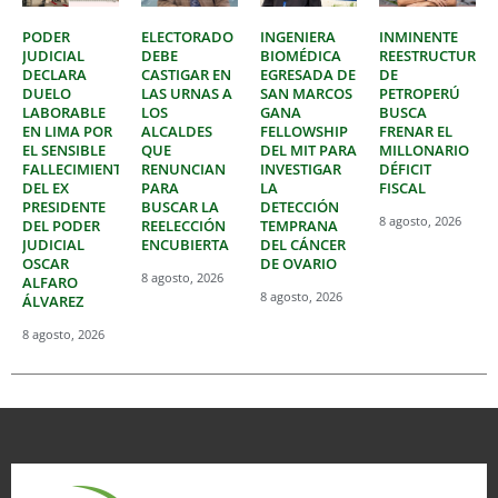
PODER
ELECTORADO
INGENIERA
INMINENTE
JUDICIAL
DEBE
BIOMÉDICA
REESTRUCTURAC
DECLARA
CASTIGAR EN
EGRESADA DE
DE
DUELO
LAS URNAS A
SAN MARCOS
PETROPERÚ
LABORABLE
LOS
GANA
BUSCA
EN LIMA POR
ALCALDES
FELLOWSHIP
FRENAR EL
EL SENSIBLE
QUE
DEL MIT PARA
MILLONARIO
FALLECIMIENTO
RENUNCIAN
INVESTIGAR
DÉFICIT
DEL EX
PARA
LA
FISCAL
PRESIDENTE
BUSCAR LA
DETECCIÓN
8 agosto, 2026
DEL PODER
REELECCIÓN
TEMPRANA
JUDICIAL
ENCUBIERTA
DEL CÁNCER
OSCAR
DE OVARIO
8 agosto, 2026
ALFARO
8 agosto, 2026
ÁLVAREZ
8 agosto, 2026