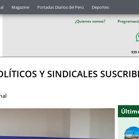
al
Magazine
Portadas Diarios del Perú
Deportes
¿Quienes somos?
Programaci
939 
OLÍTICOS Y SINDICALES SUSCRI
nal
Último