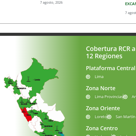
7 agosto, 2026
EXCA
7 agos
Cobertura RCR a
12 Regiones
Plataforma Central
Lima
Zona Norte
Lima Provincias
A
Zona Oriente
Loreto
San Martín
Zona Centro