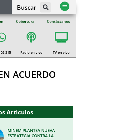
Buscar
on
Cobertura
Contáctanos
402 315
Radio en vivo
TV en vivo
BEN ACUERDO
s Artículos
MINEM PLANTEA NUEVA
ESTRATEGIA CONTRA LA