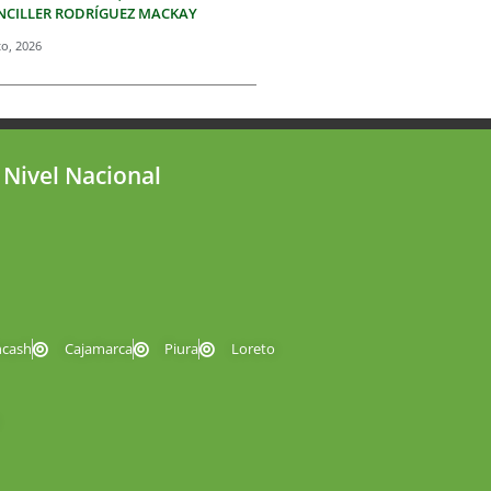
NCILLER RODRÍGUEZ MACKAY
to, 2026
 Nivel Nacional
ncash
Cajamarca
Piura
Loreto