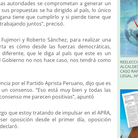
turas autoridades se comprometan a generar un
us propuestas se ha dirigido al país, lo único
gana tiene que cumplirlo y si pierde tiene que
rabajando juntos”, precisó.
Fujimori y Roberto Sánchez, para realizar una
rta es cómo desde las fuerzas democráticas,
 diferente, que le diga al país que este es un
el Gobierno no nos hace caso, nos tendrá como
REELECCI
ALCALDES
CASO RAF
LEGAL, A
ncia por el Partido Aprista Peruano, dijo que es
un consenso. “Eso está muy bien y todas las
e consenso me parecen positivas”, apuntó
razgo que estoy tratando de impulsar en el APRA,
ser oposición desde el primer día, oposición
declaró.