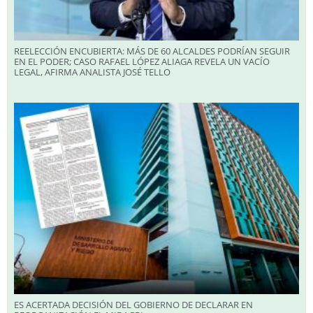
REELECCIÓN ENCUBIERTA: MÁS DE 60 ALCALDES PODRÍAN SEGUIR
EN EL PODER; CASO RAFAEL LÓPEZ ALIAGA REVELA UN VACÍO
LEGAL, AFIRMA ANALISTA JOSÉ TELLO
ES ACERTADA DECISIÓN DEL GOBIERNO DE DECLARAR EN