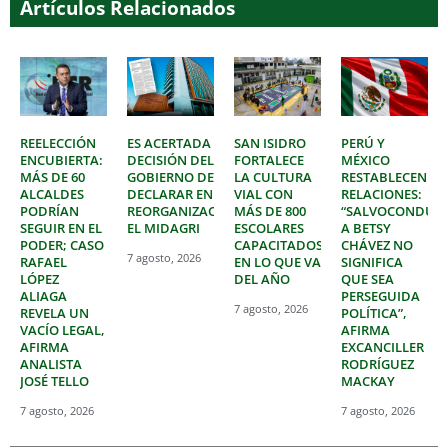
Artículos Relacionados
REELECCIÓN
ES ACERTADA
SAN ISIDRO
PERÚ Y
ENCUBIERTA:
DECISIÓN DEL
FORTALECE
MÉXICO
MÁS DE 60
GOBIERNO DE
LA CULTURA
RESTABLECEN
ALCALDES
DECLARAR EN
VIAL CON
RELACIONES:
PODRÍAN
REORGANIZACIÓN
MÁS DE 800
“SALVOCONDUC
SEGUIR EN EL
EL MIDAGRI
ESCOLARES
A BETSY
PODER; CASO
CAPACITADOS
CHÁVEZ NO
7 agosto, 2026
RAFAEL
EN LO QUE VA
SIGNIFICA
LÓPEZ
DEL AÑO
QUE SEA
ALIAGA
PERSEGUIDA
7 agosto, 2026
REVELA UN
POLÍTICA”,
VACÍO LEGAL,
AFIRMA
AFIRMA
EXCANCILLER
ANALISTA
RODRÍGUEZ
JOSÉ TELLO
MACKAY
7 agosto, 2026
7 agosto, 2026