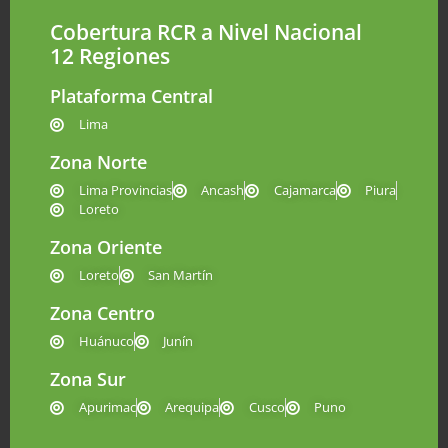
Cobertura RCR a Nivel Nacional
12 Regiones
Plataforma Central
Lima
Zona Norte
Lima Provincias
Ancash
Cajamarca
Piura
Loreto
Zona Oriente
Loreto
San Martín
Zona Centro
Huánuco
Junín
Zona Sur
Apurimac
Arequipa
Cusco
Puno