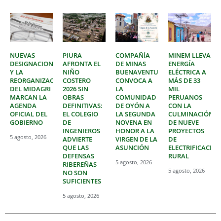
NUEVAS
PIURA
COMPAÑÍA
MINEM LLEVA
DESIGNACIONES
AFRONTA EL
DE MINAS
ENERGÍA
Y LA
NIÑO
BUENAVENTURA
ELÉCTRICA A
REORGANIZACIÓN
COSTERO
CONVOCA A
MÁS DE 33
DEL MIDAGRI
2026 SIN
LA
MIL
MARCAN LA
OBRAS
COMUNIDAD
PERUANOS
AGENDA
DEFINITIVAS:
DE OYÓN A
CON LA
OFICIAL DEL
EL COLEGIO
LA SEGUNDA
CULMINACIÓN
GOBIERNO
DE
NOVENA EN
DE NUEVE
INGENIEROS
HONOR A LA
PROYECTOS
5 agosto, 2026
ADVIERTE
VIRGEN DE LA
DE
QUE LAS
ASUNCIÓN
ELECTRIFICACIÓ
DEFENSAS
RURAL
5 agosto, 2026
RIBEREÑAS
5 agosto, 2026
NO SON
SUFICIENTES
5 agosto, 2026