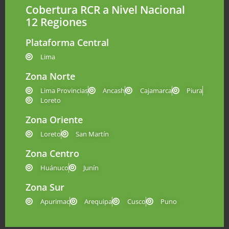
Cobertura RCR a Nivel Nacional
12 Regiones
Plataforma Central
Lima
Zona Norte
Lima Provincias
Ancash
Cajamarca
Piura
Loreto
Zona Oriente
Loreto
San Martín
Zona Centro
Huánuco
Junín
Zona Sur
Apurimac
Arequipa
Cusco
Puno