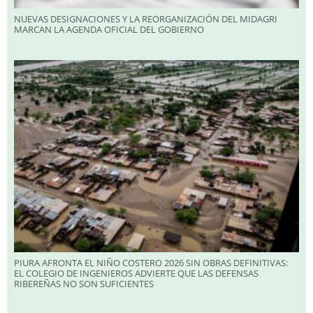
NUEVAS DESIGNACIONES Y LA REORGANIZACIÓN DEL MIDAGRI
MARCAN LA AGENDA OFICIAL DEL GOBIERNO
PIURA AFRONTA EL NIÑO COSTERO 2026 SIN OBRAS DEFINITIVAS:
EL COLEGIO DE INGENIEROS ADVIERTE QUE LAS DEFENSAS
RIBEREÑAS NO SON SUFICIENTES