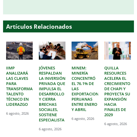
Artículos Relacionados
IIMP
JÓVENES
MINEM:
QUILLA
ANALIZARÁ
RESPALDAN
MINERÍA
RESOURCES
LAS CLAVES
LA INVERSIÓN
CONCENTRÓ
ACELERA EL
PARA
PRIVADA QUE
EL 76.1% DE
CRECIMIENTO
TRANSFORMAR
IMPULSA EL
LAS
DE CHAPI Y
TALENTO
DESARROLLO
EXPORTACIONES
PROYECTA SU
TÉCNICO EN
Y CIERRA
PERUANAS
EXPANSIÓN
LIDERAZGO
BRECHAS
ENTRE ENERO
HACIA
SOCIALES,
Y ABRIL
FINALES DE
6 agosto, 2026
SOSTIENE
2029
6 agosto, 2026
ESPECIALISTA
6 agosto, 2026
6 agosto, 2026