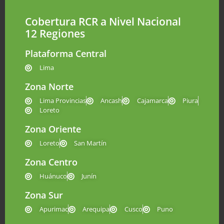
Cobertura RCR a Nivel Nacional
12 Regiones
Plataforma Central
Lima
Zona Norte
Lima Provincias
Ancash
Cajamarca
Piura
Loreto
Zona Oriente
Loreto
San Martín
Zona Centro
Huánuco
Junín
Zona Sur
Apurimac
Arequipa
Cusco
Puno