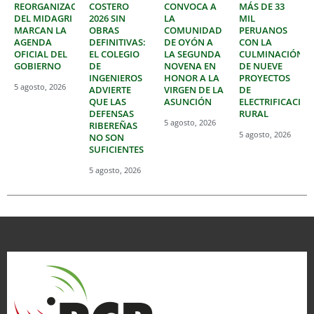
REORGANIZACIÓN
COSTERO
CONVOCA A
MÁS DE 33
DEL MIDAGRI
2026 SIN
LA
MIL
MARCAN LA
OBRAS
COMUNIDAD
PERUANOS
AGENDA
DEFINITIVAS:
DE OYÓN A
CON LA
OFICIAL DEL
EL COLEGIO
LA SEGUNDA
CULMINACIÓN
GOBIERNO
DE
NOVENA EN
DE NUEVE
INGENIEROS
HONOR A LA
PROYECTOS
5 agosto, 2026
ADVIERTE
VIRGEN DE LA
DE
QUE LAS
ASUNCIÓN
ELECTRIFICACIÓ
DEFENSAS
RURAL
5 agosto, 2026
RIBEREÑAS
5 agosto, 2026
NO SON
SUFICIENTES
5 agosto, 2026