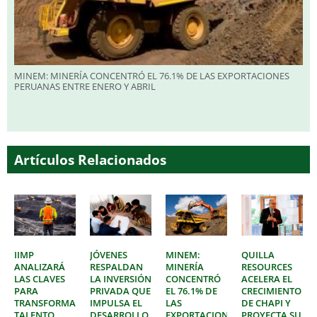
MINEM: MINERÍA CONCENTRÓ EL 76.1% DE LAS EXPORTACIONES
PERUANAS ENTRE ENERO Y ABRIL
Artículos Relacionados
IIMP
JÓVENES
MINEM:
QUILLA
ANALIZARÁ
RESPALDAN
MINERÍA
RESOURCES
LAS CLAVES
LA INVERSIÓN
CONCENTRÓ
ACELERA EL
PARA
PRIVADA QUE
EL 76.1% DE
CRECIMIENTO
TRANSFORMAR
IMPULSA EL
LAS
DE CHAPI Y
TALENTO
DESARROLLO
EXPORTACIONES
PROYECTA SU