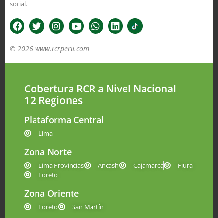
social.
© 2026 www.rcrperu.com
Cobertura RCR a Nivel Nacional
12 Regiones
Plataforma Central
Lima
Zona Norte
Lima Provincias
Ancash
Cajamarca
Piura
Loreto
Zona Oriente
Loreto
San Martín