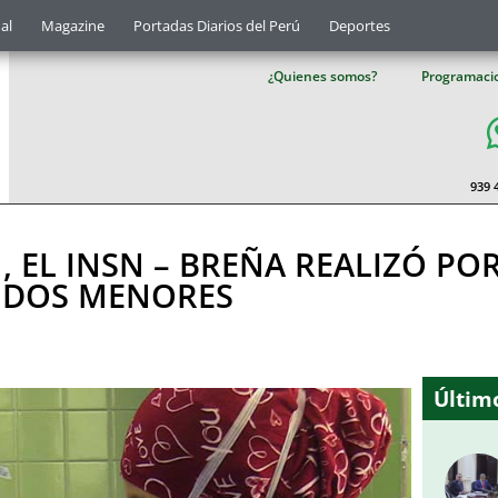
al
Magazine
Portadas Diarios del Perú
Deportes
¿Quienes somos?
Programaci
939 
, EL INSN – BREÑA REALIZÓ PO
A DOS MENORES
Último