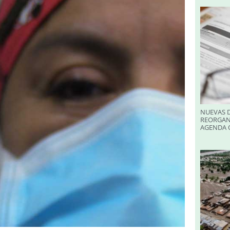
NUEVAS D
REORGAN
AGENDA O