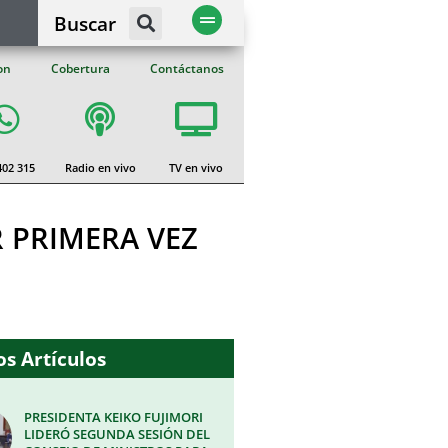
Buscar
on
Cobertura
Contáctanos
402 315
Radio en vivo
TV en vivo
R PRIMERA VEZ
s Artículos
PRESIDENTA KEIKO FUJIMORI
LIDERÓ SEGUNDA SESIÓN DEL