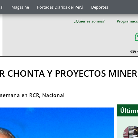
al
Magazine
Portadas Diarios del Perú
Deportes
¿Quienes somos?
Programaci
939 
R CHONTA Y PROYECTOS MINER
 semana en RCR
,
Nacional
Último