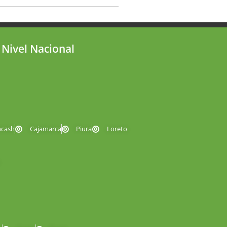
 Nivel Nacional
ncash
Cajamarca
Piura
Loreto