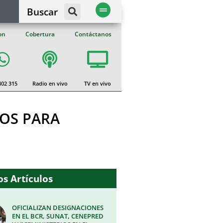
Buscar
on
Cobertura
Contáctanos
402 315
Radio en vivo
TV en vivo
OS PARA
s Artículos
OFICIALIZAN DESIGNACIONES
EN EL BCR, SUNAT, CENEPRED