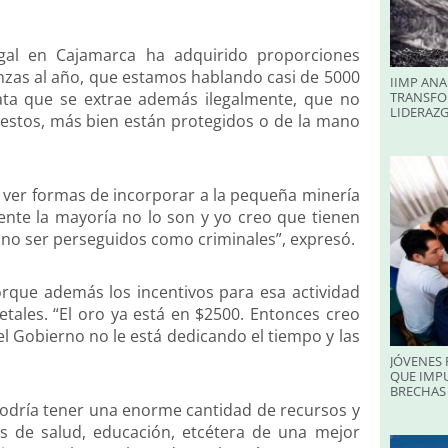
egal en Cajamarca ha adquirido proporciones
nzas al año, que estamos hablando casi de 5000
IIMP ANA
lata que se extrae además ilegalmente, que no
TRANSFO
LIDERAZ
uestos, más bien están protegidos o de la mano
a ver formas de incorporar a la pequeña minería
ente la mayoría no lo son y yo creo que tienen
no ser perseguidos como criminales”, expresó.
rque además los incentivos para esa actividad
ales. “El oro ya está en $2500. Entonces creo
l Gobierno no le está dedicando el tiempo y las
JÓVENES 
QUE IMPU
BRECHAS 
 podría tener una enorme cantidad de recursos y
os de salud, educación, etcétera de una mejor