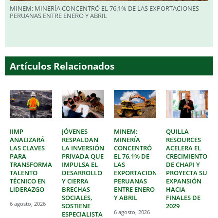
MINEM: MINERÍA CONCENTRÓ EL 76.1% DE LAS EXPORTACIONES
PERUANAS ENTRE ENERO Y ABRIL
Artículos Relacionados
IIMP
JÓVENES
MINEM:
QUILLA
ANALIZARÁ
RESPALDAN
MINERÍA
RESOURCES
LAS CLAVES
LA INVERSIÓN
CONCENTRÓ
ACELERA EL
PARA
PRIVADA QUE
EL 76.1% DE
CRECIMIENTO
TRANSFORMAR
IMPULSA EL
LAS
DE CHAPI Y
TALENTO
DESARROLLO
EXPORTACIONES
PROYECTA SU
TÉCNICO EN
Y CIERRA
PERUANAS
EXPANSIÓN
LIDERAZGO
BRECHAS
ENTRE ENERO
HACIA
SOCIALES,
Y ABRIL
FINALES DE
6 agosto, 2026
SOSTIENE
2029
6 agosto, 2026
ESPECIALISTA