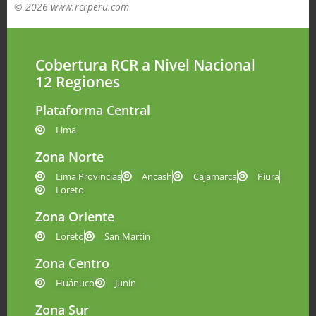
© 2026 www.rcrperu.com
Cobertura RCR a Nivel Nacional
12 Regiones
Plataforma Central
Lima
Zona Norte
Lima Provincias
Ancash
Cajamarca
Piura
Loreto
Zona Oriente
Loreto
San Martín
Zona Centro
Huánuco
Junín
Zona Sur