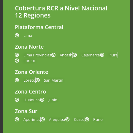
Cobertura RCR a Nivel Nacional
12 Regiones
Plataforma Central
Lima
Zona Norte
Lima Provincias
Ancash
Cajamarca
Piura
Loreto
Zona Oriente
Loreto
San Martín
Zona Centro
Huánuco
Junín
Zona Sur
Apurimac
Arequipa
Cusco
Puno