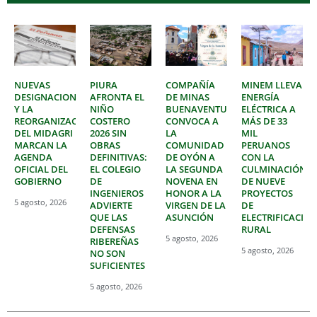
NUEVAS
PIURA
COMPAÑÍA
MINEM LLEVA
DESIGNACIONES
AFRONTA EL
DE MINAS
ENERGÍA
Y LA
NIÑO
BUENAVENTURA
ELÉCTRICA A
REORGANIZACIÓN
COSTERO
CONVOCA A
MÁS DE 33
DEL MIDAGRI
2026 SIN
LA
MIL
MARCAN LA
OBRAS
COMUNIDAD
PERUANOS
AGENDA
DEFINITIVAS:
DE OYÓN A
CON LA
OFICIAL DEL
EL COLEGIO
LA SEGUNDA
CULMINACIÓN
GOBIERNO
DE
NOVENA EN
DE NUEVE
INGENIEROS
HONOR A LA
PROYECTOS
5 agosto, 2026
ADVIERTE
VIRGEN DE LA
DE
QUE LAS
ASUNCIÓN
ELECTRIFICACIÓ
DEFENSAS
RURAL
5 agosto, 2026
RIBEREÑAS
5 agosto, 2026
NO SON
SUFICIENTES
5 agosto, 2026