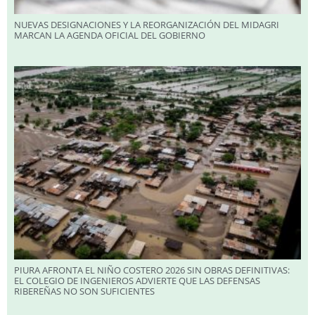
NUEVAS DESIGNACIONES Y LA REORGANIZACIÓN DEL MIDAGRI
MARCAN LA AGENDA OFICIAL DEL GOBIERNO
PIURA AFRONTA EL NIÑO COSTERO 2026 SIN OBRAS DEFINITIVAS:
EL COLEGIO DE INGENIEROS ADVIERTE QUE LAS DEFENSAS
RIBEREÑAS NO SON SUFICIENTES